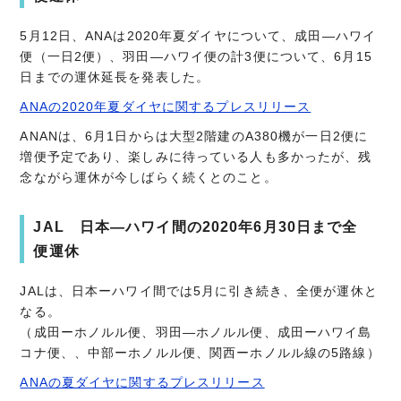
5月12日、ANAは2020年夏ダイヤについて、成田―ハワイ
便（一日2便）、羽田―ハワイ便の計3便について、6月15
日までの運休延長を発表した。
ANAの2020年夏ダイヤに関するプレスリリース
ANANは、6月1日からは大型2階建のA380機が一日2便に
増便予定であり、楽しみに待っている人も多かったが、残
念ながら運休が今しばらく続くとのこと。
JAL 日本―ハワイ間の2020年6月30日まで全
便運休
JALは、日本ーハワイ間では5月に引き続き、全便が運休と
なる。
（成田ーホノルル便、羽田―ホノルル便、成田ーハワイ島
コナ便、、中部ーホノルル便、関西ーホノルル線の5路線）
ANAの夏ダイヤに関するプレスリリース