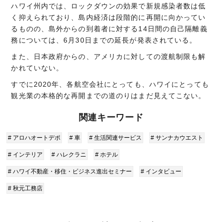
ハワイ州内では、ロックダウンの効果で新規感染者数は低
く抑えられており、島内経済は段階的に再開に向かってい
るものの、島外からの到着者に対する14日間の自己隔離義
務については、6月30日までの延長が発表されている。
また、日本政府からの、アメリカに対しての渡航制限も解
かれていない。
すでに2020年、各航空会社にとっても、ハワイにとっても
観光業の本格的な再開までの道のりはまだ見えてこない。
関連キーワード
# アロハオートデポ
# 車
# 生活関連サービス
# サンナカウエスト
# インテリア
# ハレクラニ
# ホテル
# ハワイ不動産・移住・ビジネス進出セミナー
# インタビュー
# 秋元工務店