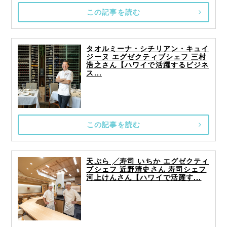
この記事を読む
タオルミーナ・シチリアン・キュイ
ジーヌ エグゼクティブシェフ 三村
浩之さん【ハワイで活躍するビジネ
ス...
この記事を読む
天ぷら ╱寿司 いちか エグゼクティ
ブシェフ 近野清史さん 寿司シェフ
河上けんさん【ハワイで活躍す...