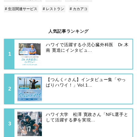
# 生活関連サービス
# レストラン
# カカアコ
人気記事ランキング
ハワイで活躍する小児心臓外科医 Dr.木
南 寛造にインタビュ...
【つんく♂さん】インタビュー集「やっ
ぱりハワイ！」Vol.1...
ハワイ大学 松澤 寛政さん「NFL選手と
して活躍する夢を実現...