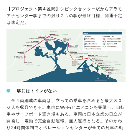
【プロジェクト第４区間】
シビックセンター駅からアラモ
アナセンター駅までの残り２つの駅が最終目標。開通予定
は未定だ。
駅にはトイレがない
全４両編成の車両は、立っての乗車を含めると最大８０
０人を収容できる。車内にWi-Fiとエアコンを完備し、自転
車やサーフボード置き場もある。車両は日本企業の日立が
開発し、電動で完全自動運転。無人運行となる。そのかわ
り24時間体制でオペレーションセンターが全ての列車の動