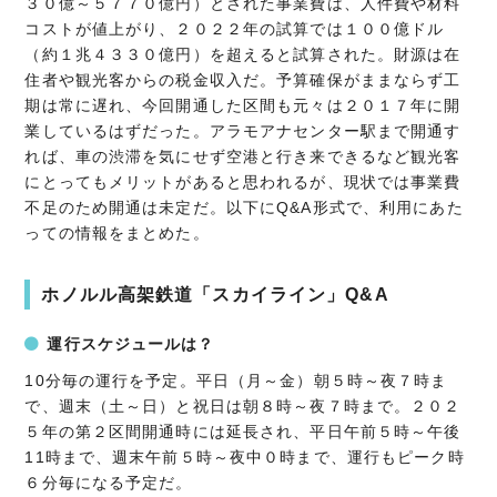
３０億～５７７０億円）とされた事業費は、人件費や材料
コストが値上がり、２０２２年の試算では１００億ドル
（約１兆４３３０億円）を超えると試算された。財源は在
住者や観光客からの税金収入だ。予算確保がままならず工
期は常に遅れ、今回開通した区間も元々は２０１７年に開
業しているはずだった。アラモアナセンター駅まで開通す
れば、車の渋滞を気にせず空港と行き来できるなど観光客
にとってもメリットがあると思われるが、現状では事業費
不足のため開通は未定だ。以下にQ&A形式で、利用にあた
っての情報をまとめた。
ホノルル高架鉄道「スカイライン」Q&A
運行スケジュールは？
10分毎の運行を予定。平日（月～金）朝５時～夜７時ま
で、週末（土～日）と祝日は朝８時～夜７時まで。２０２
５年の第２区間開通時には延長され、平日午前５時～午後
11時まで、週末午前５時～夜中０時まで、運行もピーク時
６分毎になる予定だ。