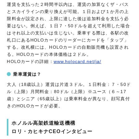
運賃を支払った２時間半以内は、運賃の加算なくザ・バス
とスカイラインの乗り換えが可能。１日および１か月の上
限料金が設定され、上限に達した後は追加料金を支払う必
要はない。例えば、１日７・50ドルを超えて利用した場合
はそれ以上の支払いは生じない。乗車する際は、各駅の改
札口にあるHOLOカードのリーダーにカードを「タップ」
する。改札横には、HOLOカードの自動販売機も設置され
る。HOLOカードの本体価格は２ドル。
HOLOカードの詳細：
www.holocard.net/ja/
乗車運賃は？
大人（18歳以上）運賃は片道３ドル。１日料金：７・50ド
ル（上限）月間料金：80ドル（上限）※ユース（６～17
歳）とシニア（65歳以上）は乗車料金が異なり、顔写真付
きのHOLOカードが必要。
ホノルル高架鉄道輸送機構
ロリ・カヒキナCEOインタビュー