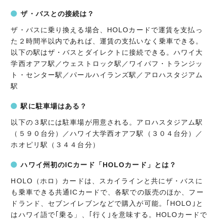
ザ・バスとの接続は？
ザ・バスに乗り換える場合、HOLOカードで運賃を支払っ
た２時間半以内であれば、運賃の支払いなく乗車できる。
以下の駅はザ・バスとダイレクトに接続できる。ハワイ大
学西オアフ駅／ウェストロック駅／ワイパフ・トランジッ
ト・センター駅／パールハイランズ駅／アロハスタジアム
駅
駅に駐車場はある？
以下の３駅には駐車場が用意される。アロハスタジアム駅
（５９０台分）／ハワイ大学西オアフ駅（３０４台分）／
ホオピリ駅（３４４台分）
ハワイ州初のICカード「HOLOカード」とは？
HOLO（ホロ）カードは、スカイラインと共にザ・バスに
も乗車できる共通ICカードで、各駅での販売のほか、フー
ドランド、セブンイレブンなどで購入が可能。｢HOLO｣と
はハワイ語で｢乗る」、｢行く｣を意味する。HOLOカードで