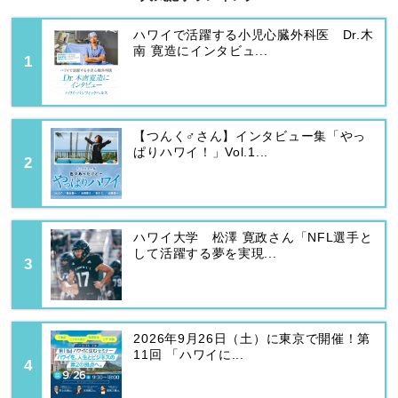
ハワイで活躍する小児心臓外科医 Dr.木
南 寛造にインタビュ...
【つんく♂さん】インタビュー集「やっ
ぱりハワイ！」Vol.1...
ハワイ大学 松澤 寛政さん「NFL選手と
して活躍する夢を実現...
2026年9月26日（土）に東京で開催！第
11回 「ハワイに...