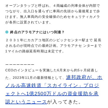
オープンタラップと呼ばれ、４両編成の列車全体が内部で
つながり、出入口を通らずに車両の先頭から最後尾まで歩
けます。無人車両内の安全確保のためセキュリティカメラ
が各所に設置されています。
終点のアラモアナにはいつ到達？
２０３１年にカカアコ地区のシビックセンター駅まで 延長
されるのが現時点での最終計画。アラモアナセ ンターまで
1マイルの路線延長時期は未定です。
ーーーーーーーー
CEOのインタビューを実施した6月末から約5ヶ月経過し
連邦政府が、ホ
た、2023年11月の最新情報として、
ノルル高速鉄道「スカイライン」プロジ
ェクトへ1億2500万ドルの資金援助を承
認というニュース
が入ってきた。