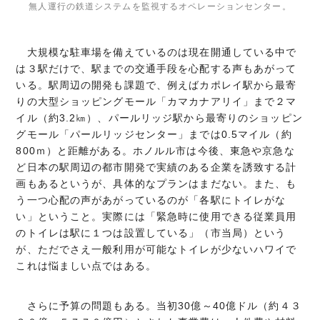
無人運行の鉄道システムを監視するオペレーションセンター。
大規模な駐車場を備えているのは現在開通している中で
は３駅だけで、駅までの交通手段を心配する声もあがって
いる。駅周辺の開発も課題で、例えばカポレイ駅から最寄
りの大型ショッピングモール「カマカナアリイ」まで２マ
イル（約3.2㎞）、パールリッジ駅から最寄りのショッピン
グモール「パールリッジセンター」までは0.5マイル（約
800ｍ）と距離がある。ホノルル市は今後、東急や京急な
ど日本の駅周辺の都市開発で実績のある企業を誘致する計
画もあるというが、具体的なプランはまだない。また、も
う一つ心配の声があがっているのが「各駅にトイレがな
い」ということ。実際には「緊急時に使用できる従業員用
のトイレは駅に１つは設置している」（市当局）という
が、ただでさえ一般利用が可能なトイレが少ないハワイで
これは悩ましい点ではある。
さらに予算の問題もある。当初30億～40億ドル（約４３