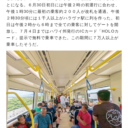
とになる。６月30日初日には午後２時の初運行に合わせ、
午後１時30分に最初の乗客約２００人が改札を通過。午後
２時30分頃には１千人以上がハラヴァ駅に列を作った。初
日は午後２時から６時まで全ての乗客に対してゲートを開
放し、７月４日まではハワイ州発行のICカード「HOLOカ
ード」提示で無料で乗車できた。この期間に７万人以上が
乗車したそうだ。