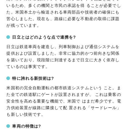
いるため、多くの機関と市民の承認を得 ることが必要でし
た。米国本土から輸送される車両部品や技術者の確保にも
苦心しました。現在も、路線に必要な不動産の取得に課題
が残っています。
日立とはどのような点で連携を?
日立は鉄道車両を建造し、列車制御および通信システムを
提供および設置しました。非常に協力的かつ前向きな関係
を築いており、現段階に到達するまで日立に大きく依存し
ているのは事実です。
特に誇れる新技術は?
米国初の完全自動運転の都市鉄道システムという こと。ま
た全ての鉄道駅にゲートが設置されますが、 これは乗客の
安全性を高める重要な機能で、米国で はまだ希少です。電
力供給装置が線路に隣接して配 置される「サードレール」
も新しい技術です。
車両の特徴は?