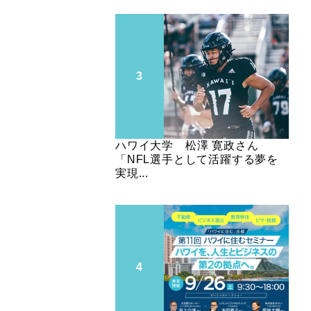
ハワイ大学 松澤 寛政さん
「NFL選手として活躍する夢を
実現...