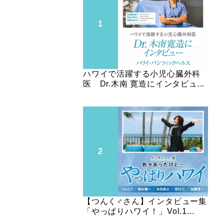
ハワイで活躍する小児心臓外科
医 Dr.木南 寛造にインタビュ...
【つんく♂さん】インタビュー集
「やっぱりハワイ！」Vol.1...