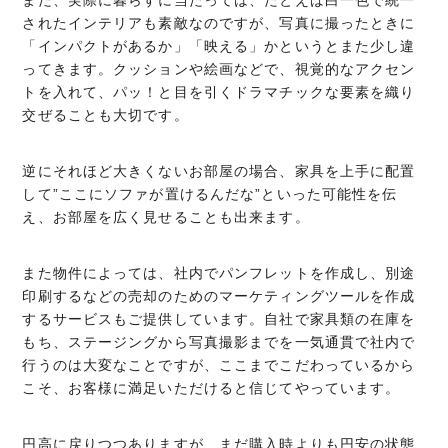
また、実際に暮らすに当たっては、たとえば白一色で統一
されたインテリアも素敵なのですが、写真に撮ったときに
「インパクトがあるか」「映える」かというとまた少し違
ってきます。クッションや絵画などで、視覚的なアクセン
トを入れて、パッ！と目を引くドラマチックな要素を織り
交ぜることも大切です。
逆にそれほど大きくないお部屋の場合、家具を上手に配置
して”ここにソファが置けるんだな”といった可能性を伝
え、お部屋を広く見せることも出来ます。
また物件によっては、社内でパンフレットを作成し、別途
印刷するなどの売却のためのマーケティングツールを作成
するサービスもご提供しています。自社で家具類の在庫を
もち、ステージングから写真撮影までを一気通貫で社内で
行うのは大変なことですが、ここまでこだわっているから
こそ、お客様に満足いただけると信じてやっています。
円高に戻りつつありますが、まだ購入時よりも円安の状態