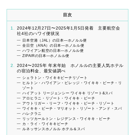
目次
2024年12月27日〜2025年1月5日発着 主要航空会
社4社のハワイ便状況
日本空港（JAL）の日本―ホノルル便
全日空（ANA）の日本―ホノルル便
ハワイアン航空の日本―ホノルル便
ZIPAIRの日本―ホノルル便
2024〜2025年 年末年始 ホノルルの主要人気ホテル
の宿泊料金、最安値調べ
シェラトン・ワイキキビーチリゾート
ヒルトン・ハワイアン・ビレッジ・ワイキキ・ビーチ・リ
ゾート
ハイアット リージェンシー ワイキキ リゾート&スパ
アロヒラニ・リゾート・ワイキキ・ビーチ
アウトリガー・リーフ・ワイキキ・ビーチ・リゾート
ワイキキ・ビーチ・マリオット・リゾート・アンド・スパ
ハレクラニ
リッツカールトン・レジデンス・ワイキキ・ビーチ
カ・ライ・ワイキキビーチ
ルネッサンスホノルル ホテル＆スパ