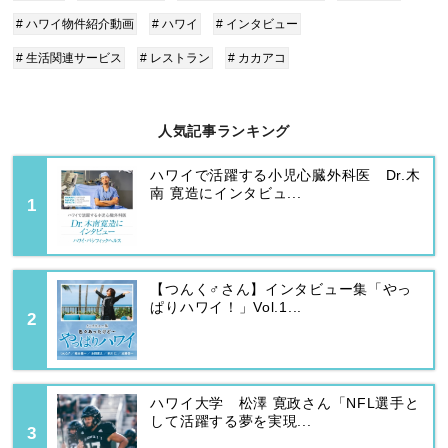
# ハワイ物件紹介動画
# ハワイ
# インタビュー
# 生活関連サービス
# レストラン
# カカアコ
人気記事ランキング
ハワイで活躍する小児心臓外科医 Dr.木
南 寛造にインタビュ...
【つんく♂さん】インタビュー集「やっ
ぱりハワイ！」Vol.1...
ハワイ大学 松澤 寛政さん「NFL選手と
して活躍する夢を実現...