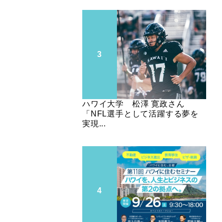
ハワイ大学 松澤 寛政さん
「NFL選手として活躍する夢を
実現...