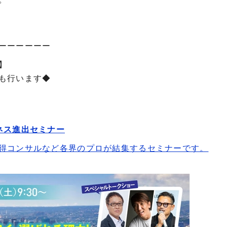
ーーーーーー
】
も行います◆
ネス進出セミナー
得コンサルなど各界のプロが結集するセミナーです。