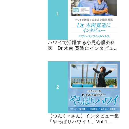
ハワイで活躍する小児心臓外科
医 Dr.木南 寛造にインタビュ...
【つんく♂さん】インタビュー集
「やっぱりハワイ！」Vol.1...