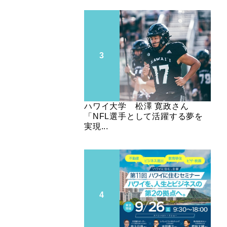
ハワイ大学 松澤 寛政さん
「NFL選手として活躍する夢を
実現...