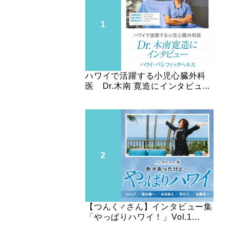
ハワイで活躍する小児心臓外科
医 Dr.木南 寛造にインタビュ...
【つんく♂さん】インタビュー集
「やっぱりハワイ！」Vol.1...