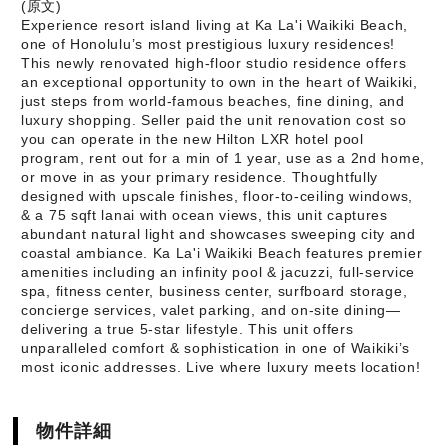
(原文)
Experience resort island living at Ka La'i Waikiki Beach,
one of Honolulu’s most prestigious luxury residences!
This newly renovated high-floor studio residence offers
an exceptional opportunity to own in the heart of Waikiki,
just steps from world-famous beaches, fine dining, and
luxury shopping. Seller paid the unit renovation cost so
you can operate in the new Hilton LXR hotel pool
program, rent out for a min of 1 year, use as a 2nd home,
or move in as your primary residence. Thoughtfully
designed with upscale finishes, floor-to-ceiling windows,
& a 75 sqft lanai with ocean views, this unit captures
abundant natural light and showcases sweeping city and
coastal ambiance. Ka La'i Waikiki Beach features premier
amenities including an infinity pool & jacuzzi, full-service
spa, fitness center, business center, surfboard storage,
concierge services, valet parking, and on-site dining—
delivering a true 5-star lifestyle. This unit offers
unparalleled comfort & sophistication in one of Waikiki’s
most iconic addresses. Live where luxury meets location!
物件詳細