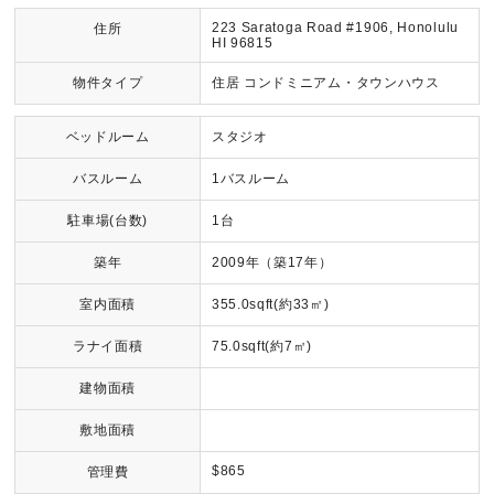
223 Saratoga Road #1906, Honolulu
住所
HI 96815
物件タイプ
住居 コンドミニアム・タウンハウス
ベッドルーム
スタジオ
バスルーム
1バスルーム
駐車場(台数)
1台
築年
2009年（築17年）
室内面積
355.0sqft(約33㎡)
ラナイ面積
75.0sqft(約7㎡)
建物面積
敷地面積
$865
管理費