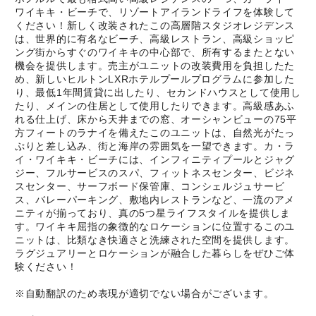
ワイキキ・ビーチで、リゾートアイランドライフを体験して
ください！新しく改装されたこの高層階スタジオレジデンス
は、世界的に有名なビーチ、高級レストラン、高級ショッピ
ング街からすぐのワイキキの中心部で、所有するまたとない
機会を提供します。売主がユニットの改装費用を負担したた
め、新しいヒルトンLXRホテルプールプログラムに参加した
り、最低1年間賃貸に出したり、セカンドハウスとして使用し
たり、メインの住居として使用したりできます。高級感あふ
れる仕上げ、床から天井までの窓、オーシャンビューの75平
方フィートのラナイを備えたこのユニットは、自然光がたっ
ぷりと差し込み、街と海岸の雰囲気を一望できます。カ・ラ
イ・ワイキキ・ビーチには、インフィニティプールとジャグ
ジー、フルサービスのスパ、フィットネスセンター、ビジネ
スセンター、サーフボード保管庫、コンシェルジュサービ
ス、バレーパーキング、敷地内レストランなど、一流のアメ
ニティが揃っており、真の5つ星ライフスタイルを提供しま
す。ワイキキ屈指の象徴的なロケーションに位置するこのユ
ニットは、比類なき快適さと洗練された空間を提供します。
ラグジュアリーとロケーションが融合した暮らしをぜひご体
験ください！
※自動翻訳のため表現が適切でない場合がございます。