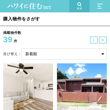
検索
購入物件をさがす
掲載物件数
39


件
並び替え：