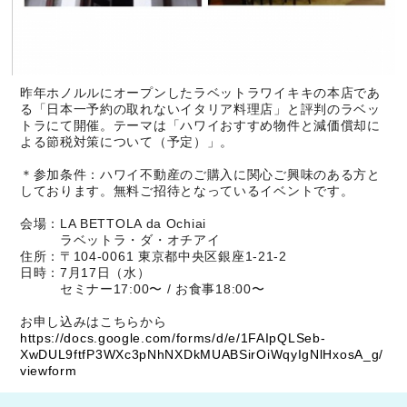
昨年ホノルルにオープンしたラベットラワイキキの本店であ
る「日本一予約の取れないイタリア料理店」と評判のラベッ
トラにて開催。テーマは「ハワイおすすめ物件と減価償却に
よる節税対策について（予定）」。
＊参加条件：ハワイ不動産のご購入に関心ご興味のある方と
しております。無料ご招待となっているイベントです。
会場：LA BETTOLA da Ochiai
ラベットラ・ダ・オチアイ
住所：〒104-0061 東京都中央区銀座1-21-2
日時：7月17日（水）
セミナー17:00〜 / お食事18:00〜
お申し込みはこちらから
https://docs.google.com/forms/d/e/1FAIpQLSeb-
XwDUL9ftfP3WXc3pNhNXDkMUABSirOiWqyIgNlHxosA_g/
viewform