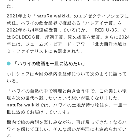
た。
2021年より「natuRe waikiki」のエグゼクティブシェフに
就任。ハワイの飲食業界で権威ある「ハレアイナ賞」を
2022年から4年連続受賞しているほか、「RED U-35」で
はGOLDEGG賞、岸朝子賞、滝久雄賞を受賞。さらに2024
年には、ジェームズ・ビアード・アワード北大西洋地域セ
ミ・ファイナリストにも選出された。
「ハワイの物語を一皿に込めたい」
小川シェフは今回の機内食監修について次のように語って
いる。
「ハワイの自然の中で料理と向き合う中で、この美しい環
境を次の世代へ残したいという想いが強くなりました。
natuRe waikikiでは、ハワイの土地が持つ物語を、一皿一
皿に込めてお届けしています」
機内で旅の余韻を楽しみながら、再び戻ってきたくなるハ
ワイを感じてほしい。そんな想いが料理にも込められてい
る。