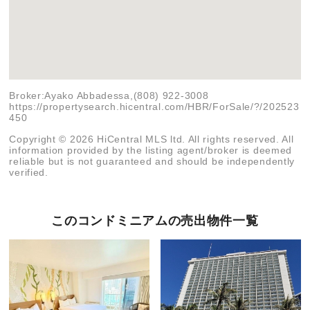
Broker:Ayako Abbadessa,(808) 922-3008
https://propertysearch.hicentral.com/HBR/ForSale/?/202523
450
Copyright © 2026 HiCentral MLS ltd. All rights reserved. All
information provided by the listing agent/broker is deemed
reliable but is not guaranteed and should be independently
verified.
このコンドミニアムの売出物件一覧