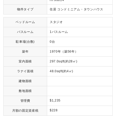
HI 96814
物件タイプ
住居 コンドミニアム・タウンハウス
ベッドルーム
スタジオ
バスルーム
1バスルーム
駐車場(台数)
0台
築年
1970年（築56年）
室内面積
297.0sqft(約28㎡)
ラナイ面積
48.0sqft(約4㎡)
建物面積
敷地面積
$1,235
管理費
$228
月額の固定資産税