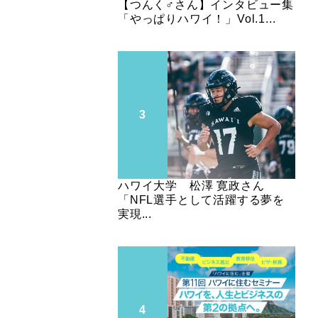
【つんく♂さん】インタビュー集
「やっぱりハワイ！」Vol.1...
ハワイ大学 松澤 寛政さん
「NFL選手として活躍する夢を
実現...