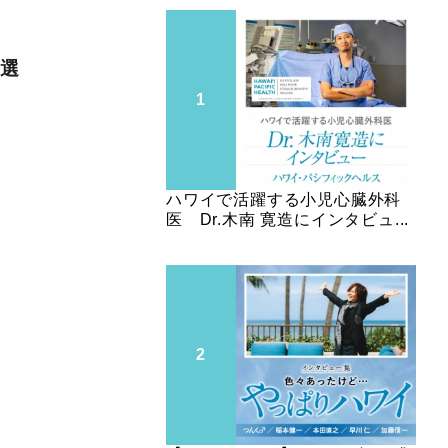
を選
ハワイで活躍する小児心臓外科
医 Dr.木南 寛造にインタビュ...