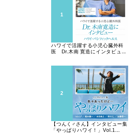
ハワイで活躍する小児心臓外科
医 Dr.木南 寛造にインタビュ...
【つんく♂さん】インタビュー集
「やっぱりハワイ！」Vol.1...