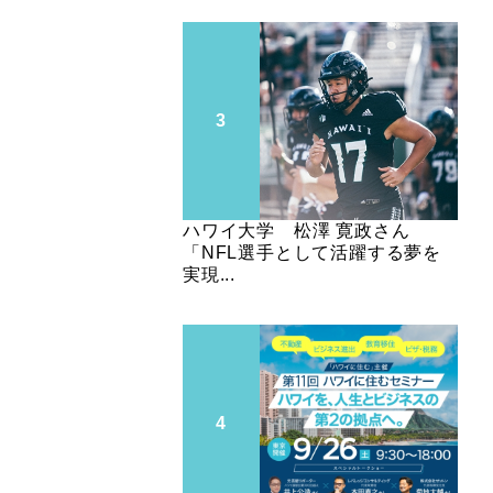
ハワイ大学 松澤 寛政さん
「NFL選手として活躍する夢を
実現...