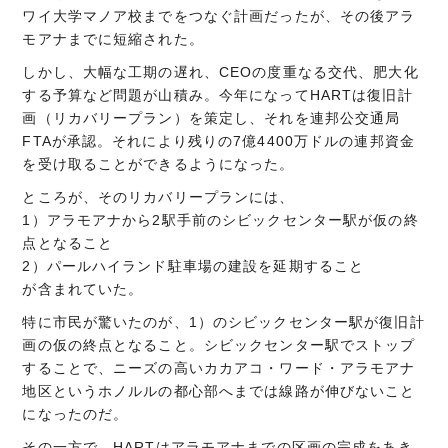
ワイ大学マノア校までをつなぐ計画だったが、その後アラ
モアナまでに短縮された。
しかし、大幅な工期の遅れ、CEOの度重なる交代、肥大化
する予算など問題が山積み。今年になってHARTは復旧計
画（リカバリープラン）を策定し、それを連邦公交通局
FTAが承認。それにより残りの7億4400万ドルの連邦資金
を受け取ることができるようになった。
ところが、そのリカバリープランには、
1）アラモアナから2駅手前のシビックセンター駅が仮の終
点となること
2）パールハイランド駐車場の建設を延期すること
が含まれていた。
特に市民が驚いたのが、1）のシビックセンター駅が復旧計
画の仮の終点となること。シビックセンター駅でストップ
することで、ニーズの高いカカアコ・ワード・アラモアナ
地区というホノルルの都心部へまでは線路が伸びないこと
になったのだ。
その一方で、HARTはアラモアナまでの区画の完成をあき