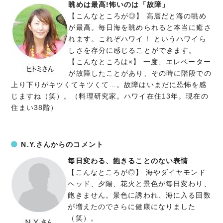
眺めは最高!怖いのは「故障」
【こんなところが◎】 高層だと海の眺め
が最高。毎日海を眺められると本当に癒さ
れます。これぞハワイ！ というハワイら
しさを存分に感じることができます。
【こんなところは×】 一度、エレベーター
が故障したことがあり、その時に階段での
上り下りがキツくてキツくて…。故障はいまだに恐怖を感
じますね（笑）。（料理研究家。ハワイ在住13年。現在の
住まい38階）
N.Y.さんからのコメント
毎日変わる、飽きることのない表情
【こんなところが◎】 海やダイヤモンド
ヘッド、夕陽、花火と景色が毎日変わり、
飽きません。景色に誘われ、海に入る回数
が増えたのでさらに健康になりました
（笑）。