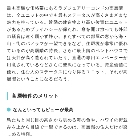
最も高額な価格帯にあるラグジュアリーコンドの高層階
は、全ユニットの中でも最もステータスが高くさまざまな
魅力を持っている。近隣の建造物より高い位置にユニット
があるためプライバシーが保たれ、窓を開け放っても外部
の騒音は遠く届かず静か。またすべての部屋の窓から海・
山・街のパノラマが一望できるなど、住環境が非常に優れ
ているのが高層階の特長。さらに最上階のペントハウスで
は天井が高く造られていたり、直通の専用エレベーターが
用意されているなどさらに贅沢になっている。資産価値に
優れ、住む人のステータスになり得るユニット。それが高
層階ということになるだろう。
高層物件のメリット
なんといってもビューが最高
鳥たちと同じ目の高さから眺める海の色や、ハワイの街並
みを上から目線で一望できるのは、高層階の住人だけが楽
しめる特権。