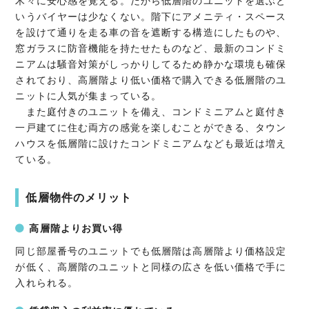
木々に安心感を覚える。だから低層階のユニットを選ぶと
いうバイヤーは少なくない。階下にアメニティ・スペース
を設けて通りを走る車の音を遮断する構造にしたものや、
窓ガラスに防音機能を持たせたものなど、最新のコンドミ
ニアムは騒音対策がしっかりしてるため静かな環境も確保
されており、高層階より低い価格で購入できる低層階のユ
ニットに人気が集まっている。
また庭付きのユニットを備え、コンドミニアムと庭付き
一戸建てに住む両方の感覚を楽しむことができる、タウン
ハウスを低層階に設けたコンドミニアムなども最近は増え
ている。
低層物件のメリット
高層階よりお買い得
同じ部屋番号のユニットでも低層階は高層階より価格設定
が低く、高層階のユニットと同様の広さを低い価格で手に
入れられる。