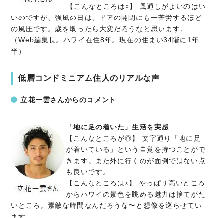
【こんなところは×】 風通しがよいのはい
いのですが、強風の日は、ドアの開閉にも一苦労するほど
の風圧です。歳を取ったら大変だろうなと思います。
（Web編集長。ハワイ在住8年。現在の住まい34階に1年
半）
低層コンドミニアム住人のリアルな声
立花一雲さんからのコメント
「地に足の着いた」生活を実感
【こんなところが◎】 文字通り「地に足
が着いている」という自覚を持つことがで
きます。また外に行くのが面倒ではない点
も良いです。
【こんなところは×】 やっぱり高いところ
からハワイの景色を眺める魅力は捨てがた
いところ。素敵な時間なんだろうな〜と想像を巡らせてい
ます。