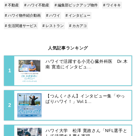
# 不動産
# ハワイ不動産
# 編集部ピックアップ物件
# ワイキキ
# ハワイ物件紹介動画
# ハワイ
# インタビュー
# 生活関連サービス
# レストラン
# カカアコ
人気記事ランキング
ハワイで活躍する小児心臓外科医 Dr.木
南 寛造にインタビュ...
【つんく♂さん】インタビュー集「やっ
ぱりハワイ！」Vol.1...
ハワイ大学 松澤 寛政さん「NFL選手と