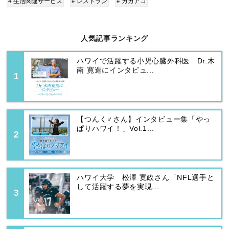
# 生活関連サービス
# レストラン
# カカアコ
人気記事ランキング
ハワイで活躍する小児心臓外科医 Dr.木
南 寛造にインタビュ...
【つんく♂さん】インタビュー集「やっ
ぱりハワイ！」Vol.1...
ハワイ大学 松澤 寛政さん「NFL選手と
して活躍する夢を実現...