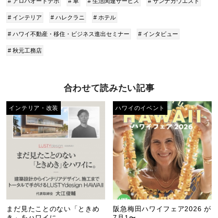
# アロハオートデポ
# 車
# 生活関連サービス
# サンナカウエスト
# インテリア
# ハレクラニ
# ホテル
# ハワイ不動産・移住・ビジネス進出セミナー
# インタビュー
# 秋元工務店
合わせて読みたい記事
インテリア・改装
ハワイのイベント
まだ見たことのない「ときめ
阪急梅田ハワイフェア2026 が
き」をハワイに...
7月1〜...