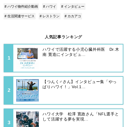
# ハワイ物件紹介動画
# ハワイ
# インタビュー
# 生活関連サービス
# レストラン
# カカアコ
人気記事ランキング
ハワイで活躍する小児心臓外科医 Dr.木
南 寛造にインタビュ...
【つんく♂さん】インタビュー集「やっ
ぱりハワイ！」Vol.1...
ハワイ大学 松澤 寛政さん「NFL選手と
して活躍する夢を実現...