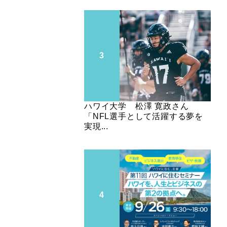
ハワイ大学 松澤 寛政さん
「NFL選手として活躍する夢を
実現...