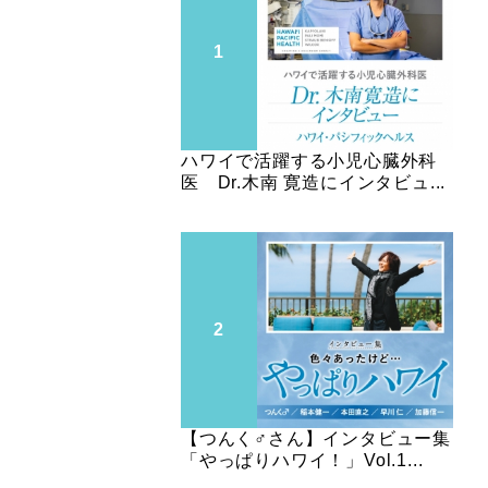
ハワイで活躍する小児心臓外科
医 Dr.木南 寛造にインタビュ...
【つんく♂さん】インタビュー集
「やっぱりハワイ！」Vol.1...