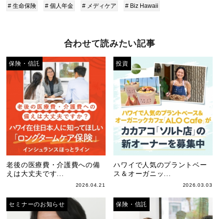
# 生命保険
# 個人年金
# メディケア
# Biz Hawaii
合わせて読みたい記事
保険・信託
投資
老後の医療費・介護費への備
ハワイで人気のプラントベー
えは大丈夫です...
ス＆オーガニッ...
2026.04.21
2026.03.03
セミナーのお知らせ
保険・信託