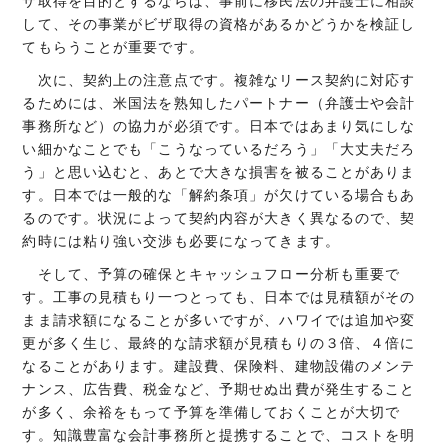
ザ取得を目的とするならば、事前に移民法の弁護士に相談
して、その事業がビザ取得の資格があるかどうかを検証し
てもらうことが重要です。
次に、契約上の注意点です。複雑なリース契約に対応す
るためには、米国法を熟知したパートナー（弁護士や会計
事務所など）の協力が必須です。日本ではあまり気にしな
い細かなことでも「こうなっているだろう」「大丈夫だろ
う」と思い込むと、あとで大きな損害を被ることがありま
す。日本では一般的な「解約条項」が欠けている場合もあ
るのです。状況によって契約内容が大きく異なるので、契
約時には粘り強い交渉も必要になってきます。
そして、予算の確保とキャッシュフロー分析も重要で
す。工事の見積もり一つとっても、日本では見積額がその
まま請求額になることが多いですが、ハワイでは追加や変
更が多く生じ、最終的な請求額が見積もりの３倍、４倍に
なることがあります。建設費、保険料、建物設備のメンテ
ナンス、広告費、税金など、予期せぬ出費が発生すること
が多く、余裕をもって予算を準備しておくことが大切で
す。知識豊富な会計事務所と提携することで、コストを明