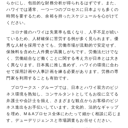
らかにし、包括的な財務分析が得られるはずです。また、
ハワイでは通常、一つ一つのプロセスに日本よりも多くの
時間を要するため、余裕を持ったスケジュールを心がけて
ください。
コロナ後のハワイは失業率も低くなり、人手不足が続い
ているため、人材確保に苦労する例が多く見られます。優
秀な人材を採用できても、労働市場が流動的で安定せず、
保険料を含めた人件費が高騰しがちです。労働法だけでな
く、労働組合など働くことに関する考え方が日本とは大き
く異なります。日本風に推し進めず、ハワイの環境に合わ
せて採用計画や人事計画を練る必要があります。労務の専
門家を利用することも有効です。
プロワークス・グループでは、日本とハワイ双方のビジ
ネス環境を熟知し、コンサルタントとしてもお役に立てる
弁護士や会計士を揃え、さまざまな観点からお客様のビジ
ネス進出をお手伝いしています。文化的、法的なギャップ
を埋め、M＆Aプロセス全体にわたって細かく相談に応じま
す。デューデリジェンスと市場調査もお任せください。