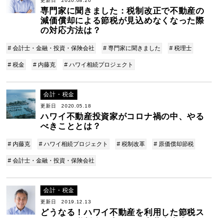
更新日 2020.08.20
専門家に聞きました：税制改正で不動産の
減価償却による節税が見込めなくなった際
の対応方法は？
# 会計士・金融・投資・保険会社
# 専門家に聞きました
# 税理士
# 税金
# 内藤克
# ハワイ相続プロジェクト
会計・税金
更新日 2020.05.18
ハワイ不動産投資家がコロナ禍の中、やる
べきこととは？
# 内藤克
# ハワイ相続プロジェクト
# 税制改革
# 原価償却節税
# 会計士・金融・投資・保険会社
会計・税金
更新日 2019.12.13
どうなる！ハワイ不動産を利用した節税ス