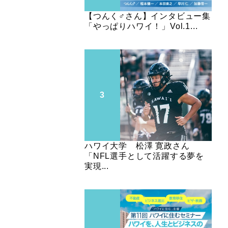
【つんく♂さん】インタビュー集
「やっぱりハワイ！」Vol.1...
ハワイ大学 松澤 寛政さん
「NFL選手として活躍する夢を
実現...