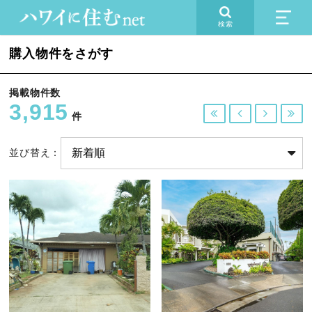
検索
購入物件をさがす
掲載物件数
3,915




件
並び替え：