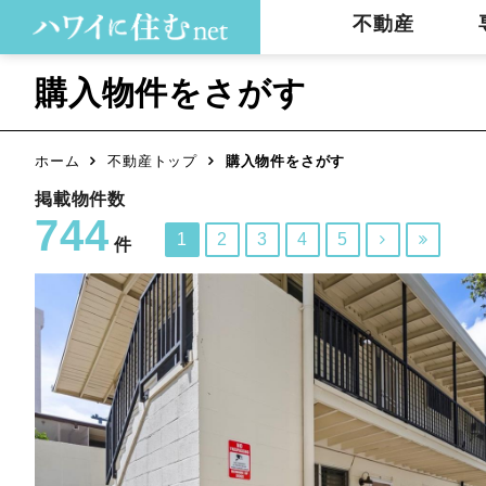
不動産
購入物件をさがす
ホーム
不動産トップ
購入物件をさがす
掲載物件数
744
1
2
3
4
5


件