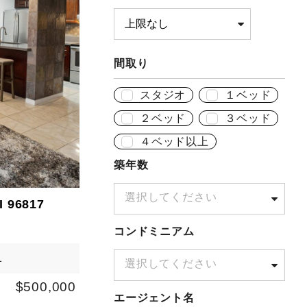
間取り
スタジオ
１ベッド
２ベッド
３ベッド
４ベッド以上
築年数
選択してください
I 96817
コンドミニアム
1
選択してください
$500,000
エージェント名