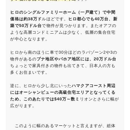
ヒロのシングルファミリーホーム（一戸建て）で中間
価格は約38万ド
ルほどです。
ヒロ都心でも40万台、新
築で50万ドル台
で物件が見つかります。またオアフの
ような高層コンドミニアムは少なく、低層の集合住宅
が中心となります。
ヒロから南のほうに車で30分ほどのラバゾーン2や3の
物件があるの
プナ地区やパホア地区には、20万ドル台
ちょっとで家具付きの物件も出てきて、日本人の方も
多くお住まいです。
逆に、ヒロから少し北にいった
ハマクアコースト周辺
にはオーシャンビューの高級住宅エリアとなってくる
ため、このあたりでは$40万～数ミ
リオンとさらに幅が
広がります。
このように幅のあるマーケットと言えますが、総体