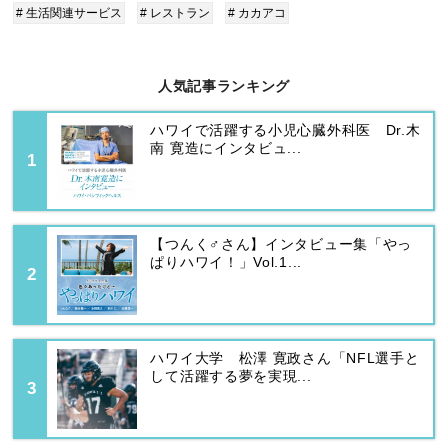
# 生活関連サービス
# レストラン
# カカアコ
人気記事ランキング
ハワイで活躍する小児心臓外科医 Dr.木
南 寛造にインタビュ...
【つんく♂さん】インタビュー集「やっ
ぱりハワイ！」Vol.1...
ハワイ大学 松澤 寛政さん「NFL選手と
して活躍する夢を実現...